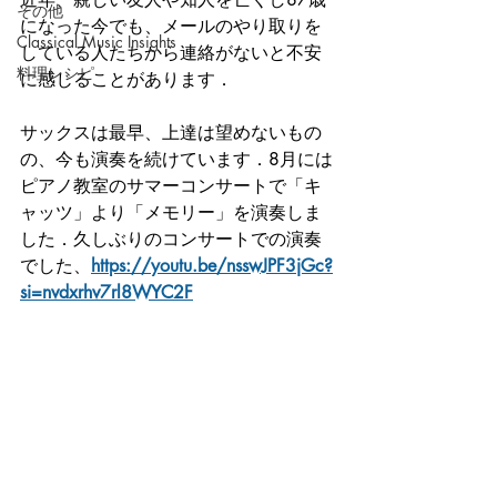
その他
になった今でも、メールのやり取りを
Classical Music Insights
している人たちから連絡がないと不安
料理レシピ
に感じることがあります．
サックスは最早、上達は望めないもの
の、今も演奏を続けています．8月には
ピアノ教室のサマーコンサートで「キ
ャッツ」より「メモリー」を演奏しま
した．久しぶりのコンサートでの演奏
でした
、
https://youtu.be/nsswJPF3jGc?
si=nvdxrhv7rl8WYC2F