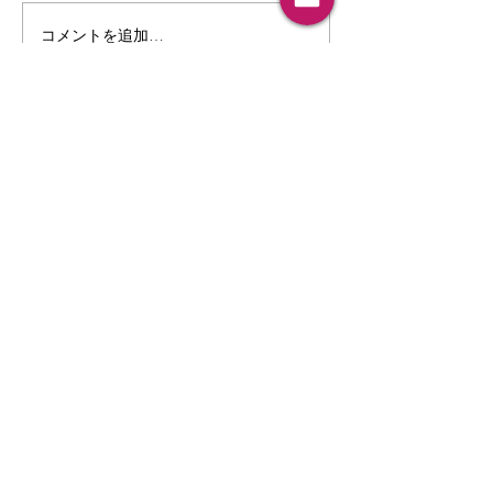
3/19/2026 音楽
コメントを追加…
5/22/2026 音楽家と作品へ
の雑感「バッハ」