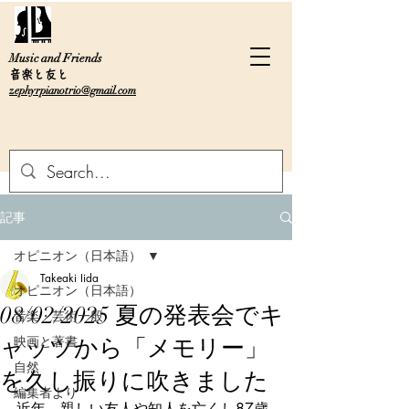
Music and Friends
音楽と友と
zephyrpianotrio@gmail.com
記事
オピニオン（日本語）
Takeaki Iida
オピニオン（日本語）
08/02/2025 夏の発表会でキ
音楽・芸術一般
映画と著書
ャッツから「メモリー」
自然
を久し振りに吹きました
編集者より
近年、親しい友人や知人を亡くし87歳