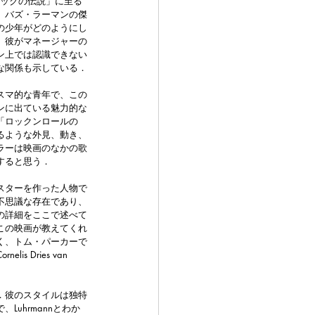
ロックの伝説」に至る
、バズ・ラーマンの傑
の少年がどのようにし
、彼がマネージャーの
ン上では認識できない
な関係も示している．
スマ的な青年で、この
ンに出ている魅力的な
「ロックンロールの
るような外見、動き、
ラーは映画のなかの歌
すると思う．
スターを作った人物で
不思議な存在であり、
の詳細をここで述べて
この映画が教えてくれ
く、トム・パーカーで
s Dries van 
．彼のスタイルは独特
uhrmannとわか