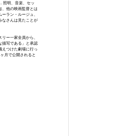
る．照明、音楽、セッ
は、他の映画監督とは
ムーラン・ルージュ、
みなさんは見たことが
スリー一家全員から、
な描写である」と承認
備えつけた劇場に行っ
約3ヶ月で公開されると