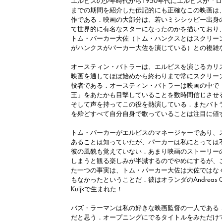
エルビスの少年時代から1950年代にエルビスが「
までの期間を紹介した伝記的にも正確なこの映画は
作である．映画の大部分は、若いミシシッピー出身
て世界的に有名なスターになったのかを描いており
トム・パーカー大佐（トム・ハンクスとはスクリー
がハンクスがパーカー大佐を演じている）との複雑
オースティン・バトラーは、エルビスを演じるカリ
映画を通してほぼ始めから終わりまで常にスクリー
役者である．オースティン・バトラーは映画の中で
王」をあたかも目撃していることを数時間信じさせ
そして声を持ってこの役を熱演している．またバト
を殆どすべて自分自身で歌っていることは注目に値
トム・パーカーがエルビスのマネージャーであり、
あることは知っていたが、パーカーは私にとっては
彼の風貌も覚えていない．あまり映画のストーリー
しまうと観る楽しみが半減するのでやめにするが、
た一つの事実は、トム・パーカー大佐は大佐ではな
もなかったということだ．彼はオランダのAndreas Corneli
Kuljkで生まれた！
バズ・ラーマンは私の好きな映画監督の一人である
だと思う．オープニングにでるタイトルをみただけで、L