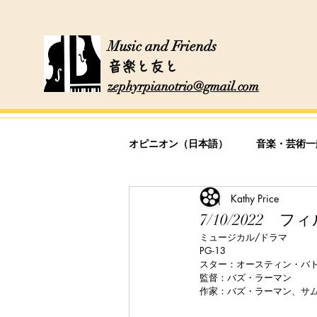
Music and Friends
音楽と友と
zephyrpianotrio@gmail.com
オピニオン（日本語）
音楽・芸術一
Kathy Price
料理レシピ
7/10/2022 
ミュージカル/ドラマ
PG-13
スター：オースティン・バ
監督：バズ・ラーマン
作家：バズ・ラーマン、サ