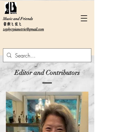
Music and Friends
音楽と友と
zephyrpianotrio@gmail.com
Editor and Contributors