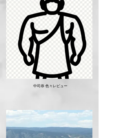
​ ​ 中司恭 色々レビュー