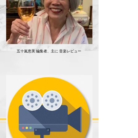
​ 五十嵐恵美 ​編集者、主に 音楽レビュー ​ ​