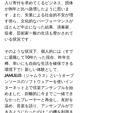
入り寄付を求めてくるビジネス、団体
が例年と比べ急増したように思いま
す．また、失業による社会的不安が増
す傍ら、文化的なパーフォーマンスが
ほとんど中止になった結果、演奏家、
役者、芸術家一般の生活も脅かされて
いる状況です．
そのような状況下、個人的には（すで
に退職して
10
年たった現在、昨年古
稀、幸いにも自由な生活を確保できる
環境下で）新しい体験として、
JAMULUS
（ジャムラス）というオープ
ンソースのソフトウェアーを使いイン
ターネット上で弦楽アンサンブルを始
めました．距離的に今までご一緒でき
なかったプレーヤーと再会し、友好を
温め、音楽を語り、アンサンブルがで
きるようになったのはこの機を利用き