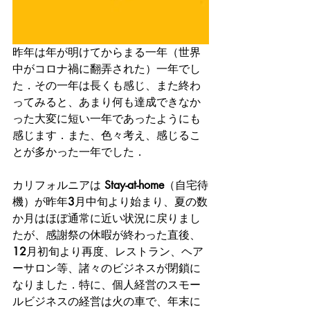
昨年は年が明けてからまる一年（世界
中がコロナ禍に翻弄された）一年でし
た．その一年は長くも感じ、また終わ
ってみると、あまり何も達成できなか
った大変に短い一年であったようにも
感じます．また、色々考え、感じるこ
とが多かった一年でした．
カリフォルニアは 
Stay-at-home
（自宅待
機）が昨年
3
月中旬より始まり、夏の数
か月はほぼ通常に近い状況に戻りまし
たが、感謝祭の休暇が終わった直後、
12
月初旬より再度、レストラン、ヘア
ーサロン等、諸々のビジネスが閉鎖に
なりました．特に、個人経営のスモー
ルビジネスの経営は火の車で、年末に