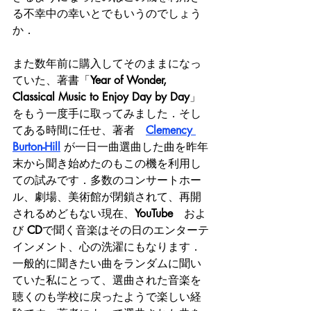
る不幸中の幸いとでもいうのでしょう
か．
また数年前に購入してそのままになっ
ていた、著書「
Year of Wonder, 
Classical Music to Enjoy Day by Day
」
をもう一度手に取ってみました．そし
てある時間に任せ、著者　
Clemency 
Burton-Hill
 が一日一曲選曲した曲を昨年
末から聞き始めたのもこの機を利用し
ての試みです．多数のコンサートホー
ル、劇場、美術館が閉鎖されて、再開
されるめどもない現在、
YouTube　
およ
び 
CD
で聞く音楽はその日のエンターテ
インメント、心の洗濯にもなります．
一般的に聞きたい曲をランダムに聞い
ていた私にとって、選曲された音楽を
聴くのも学校に戻ったようで楽しい経