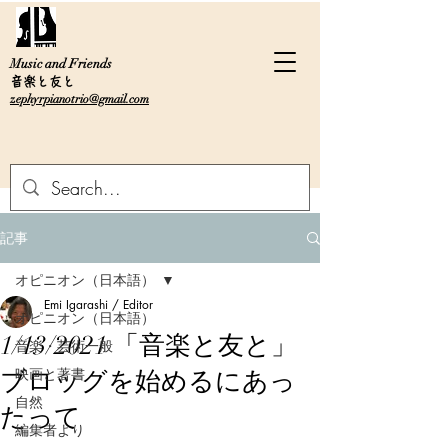
Music and Friends
音楽と友と
zephyrpianotrio@gmail.com
記事
オピニオン（日本語）
Emi Igarashi / Editor
オピニオン（日本語）
1/13/2021 「音楽と友と」
音楽・芸術一般
映画と著書
ブロッグを始めるにあっ
自然
たって
編集者より