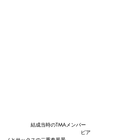
　　　	結成当時のTMAメンバー	
				　　　　　ピア
ノとサックスの二重奏風景