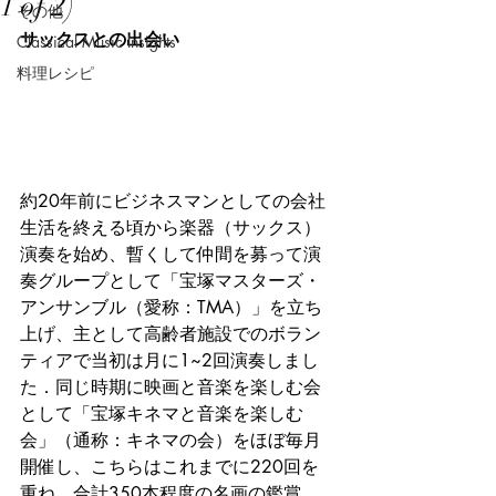
1 of 2)
その他
サックスとの出会い
Classical Music Insights
料理レシピ
約20年前にビジネスマンとしての会社
生活を終える頃から楽器（サックス）
演奏を始め、暫くして仲間を募って演
奏グループとして「宝塚マスターズ・
アンサンブル（愛称：TMA）」を立ち
上げ、主として高齢者施設でのボラン
ティアで当初は月に1~2回演奏しまし
た．同じ時期に映画と音楽を楽しむ会
として「宝塚キネマと音楽を楽しむ
会」（通称：キネマの会）をほぼ毎月
開催し、こちらはこれまでに220回を
重ね、合計350本程度の名画の鑑賞