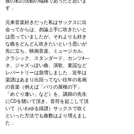
後の私の活動の端緒であったと思いま
す．
元来音楽好きだった私はサックスに出
会ってからは、勿論上手に吹きたいと
は思っていましたが、それよりも好き
な曲をどんどん吹きたいという思いが
先に立ち、映画音楽、ミュージカル、
クラシック、スタンダード、カンツｵ―
ネ、ジャズっぽい曲、演歌、童謡など
レパートリーは急増しました．近年は
楽譜はあまり出回ってない往年の名画
の音楽（例えば「パリの屋根の下」
「めぐり逢い」など）を、講師の先生
にCDを聴いて頂き、音符を起こして頂
いて（いわゆる採譜）サックスで吹く
といった方法でも曲数はより増えまし
た．