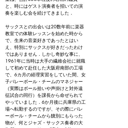
と、時にはゲスト演奏者を招いての演
奏を楽しむ会を続けてきました．
サックスとの出会いは20数年前に楽器
教室での体験レッスンを始めた時から
で、生来の音楽好きであったとはい
え、特別にサックスが好きだったわけ
ではありません．しかし奇妙な事に、
1961年に当時は大手の繊維会社に就職
して初めて赴任した大阪府南部の工場
で、6カ月の経理実習をしていた間、女
子バレーボール・チームのマネジャー
（実際はボール拾いや声掛けと対外遠
征試合の同行）を課長から命ぜられて
やっていました．6か月後に兵庫県の工
場へ転勤するのですが、その際にバレ
ーボール・チームから餞別にもらった
物が、何とジャズ・サックス奏者の大