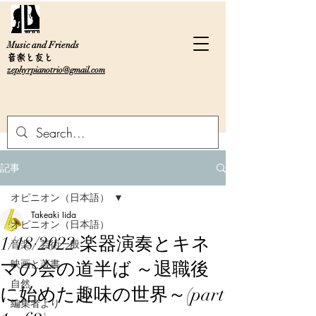
Music and Friends
音楽と友と
zephyrpianotrio@gmail.com
記事
オピニオン（日本語）
Takeaki Iida
オピニオン（日本語）
1/18/2022 楽器演奏とキネ
音楽・芸術一般
映画と著書
マの会の道半ば ～退職後
自然
に始めた趣味の世界～(part
編集者より