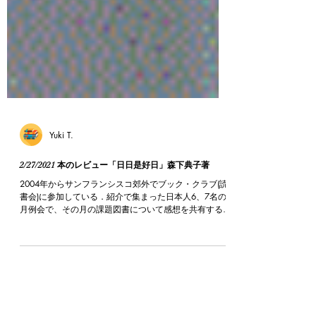
Yuki T.
2/27/2021 本のレビュー「日日是好日」森下典子著
2004年からサンフランシスコ郊外でブック・クラブ(読
書会)に参加している．紹介で集まった日本人6、7名の
月例会で、その月の課題図書について感想を共有すると
いう会．今年で17年目、読んだ本は150冊にのぼるが、
記憶力が悪い私でもブック・クラブで話し合うことによ
って、どんな本...