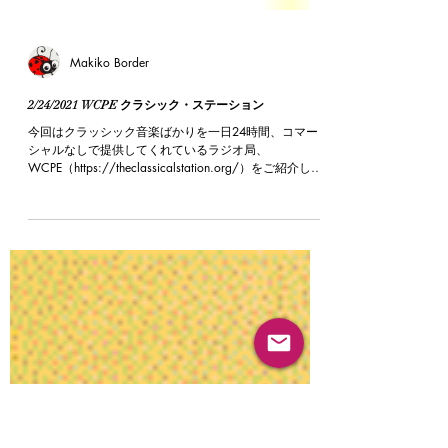
Makiko Border
2/24/2021 WCPE クラシック・ステーション
今回はクラッシック音楽ばかりを一日24時間、コマー
シャルなしで提供してくれているラジオ局、
WCPE（https://theclassicalstation.org/）をご紹介した
い． WCPEはノースカロライナ州の州都、ローリーエ
リアに拠点を置き、この40年以上、リスナーか...