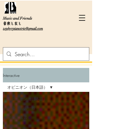
Music and Friends
音楽と友と
zephyrpianotrio@gmail.com
Interactive
オピニオン（日本語）
オピニオン（日本語）
音楽・芸術一般
映画と著書
自然